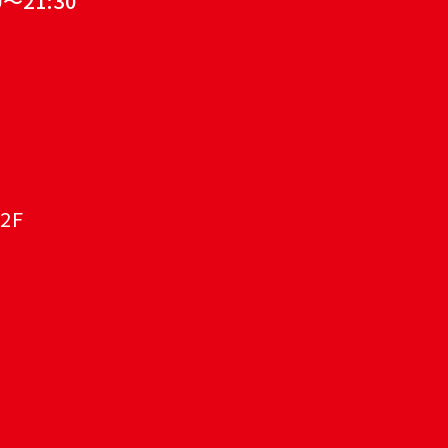
～21:30
2F