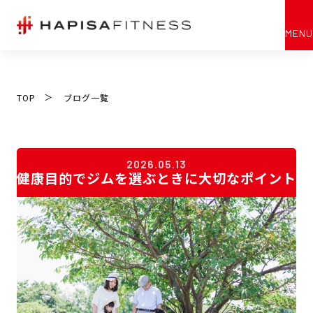
MENU
ブログ一覧
Blog
TOP
ブログ一覧
TOP
ハピサフィットネスの特徴
2026.05.13
健康目的でジムを選ぶときに大切なポイント
バイオサーキットの流れ
お客様のお声
お客様の比率
施設紹介