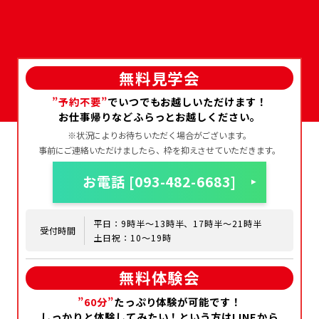
無料見学会
”予約不要”
でいつでもお越しいただけます！
お仕事帰りなどふらっとお越しください。
※状況によりお待ちいただく場合がございます。
事前にご連絡いただけましたら、枠を抑えさせていただきます。
お電話 [093-482-6683]
平日：9時半～13時半、17時半～21時半
受付時間
土日祝：10～19時
初めての方へ
無料体験会
特定商取引法
プライバシーポリシー
”60分”
たっぷり体験が可能です！
会員規約
しっかりと体験してみたい！という方はLINEから