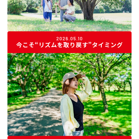
お悩み別プラン
ダイエットのお悩み
シェイプアップのお悩み
不調のお悩み
料金表
筋力アップのお悩み
2026.05.10
今こそ“リズムを取り戻す”タイミング
疲労回復のお悩み
お知らせ
ブログ
アクセス