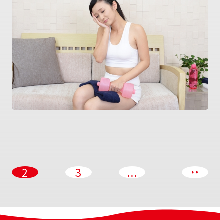
2
3
...