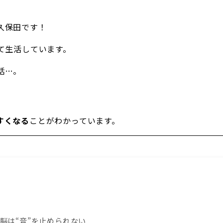
久保田です！
て生活しています。
話…。
すくなる
ことがわかっています。
脳は“音”を止められない