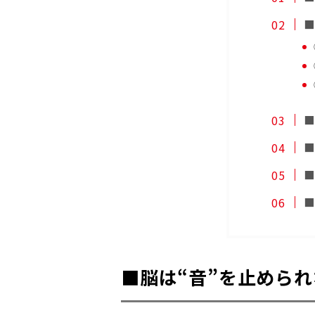
■
■
■
■
■
■脳は“音”を止めら