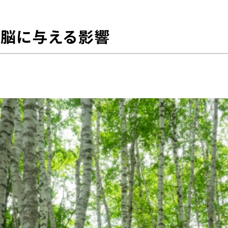
シェイプアップのお悩み
不調のお悩み
料金表
筋力アップのお悩み
が脳に与える影響
疲労回復のお悩み
お知らせ
ブログ
アクセス