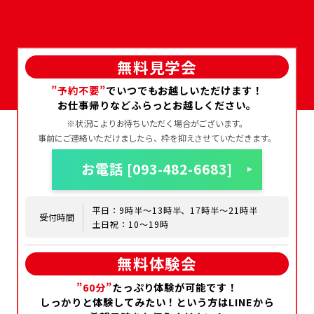
無料見学会
”予約不要”
でいつでもお越しいただけます！
お仕事帰りなどふらっとお越しください。
※状況によりお待ちいただく場合がございます。
事前にご連絡いただけましたら、枠を抑えさせていただきます。
お電話 [093-482-6683]
平日：9時半～13時半、17時半～21時半
受付時間
土日祝：10～19時
初めての方へ
無料体験会
特定商取引法
プライバシーポリシー
”60分”
たっぷり体験が可能です！
会員規約
しっかりと体験してみたい！という方はLINEから