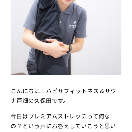
お悩み別プラン
ダイエットのお悩み
シェイプアップのお悩み
不調のお悩み
料金表
筋力アップのお悩み
疲労回復のお悩み
お知らせ
ブログ
アクセス
こんにちは！ハピサフィットネス＆サウ
ナ戸畑の久保田です。
今日はプレミアムストレッチって何な
の？という声にお答えしていこうと思い